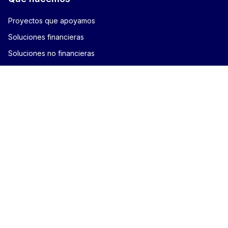
Proyectos que apoyamos
Soluciones financieras
Soluciones no financieras
Enlaces directos
Acceso a la información
Transparencia e integridad
Cómo trabajar juntos
Evaluación independiente
Contacto
Contáctenos
Formulario solicitudes de información