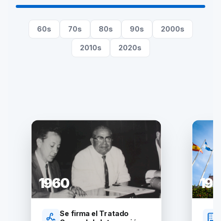
60
s
70
s
80
s
90
s
2000
s
2010
s
2020
s
1960
196
Se firma el Tratado